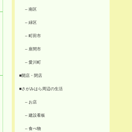
– 南区
– 緑区
– 町田市
– 座間市
– 愛川町
■開店・閉店
■さがみはら周辺の生活
– お店
– 建設看板
– 食べ物