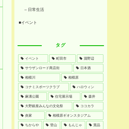
– 日常生活
■イベント
タグ
イベント
町田市
淵野辺
サウザンロード商店街
日本酒
相模川
相模原
コナミスポーツクラブ
ハロウィン
麻溝公園
住宅展示場
森井
大野銀座みんなの文化祭
ココカラ
炎家
相模原ギオンスタジアム
ちからや
登山
もんじゃ
賞品