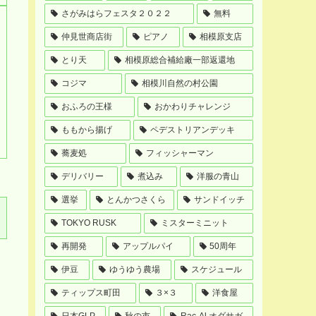
さがみはらフェスタ２０２２
無料
仲見世商店街
ピアノ
相模原支店
とり天
相模原総合補給廠一部返還地
コジマ
相模川自然の村公園
おふろの王様
おかわりチャレンジ
ももから揚げ
ペデストリアンデッキ
蕎麦処
フィッシャーマン
デリバリー
煮込み
洋服の青山
選挙
とんかつさくら
サンドイッチ
TOKYO RUSK
ミスターミニット
再開発
アップルパイ
50周年
伊豆
ゆうゆう農場
スケジュール
ティップス町田
３×３
洋食屋
日本GLP
秋の市
Rac-Al オダサガ