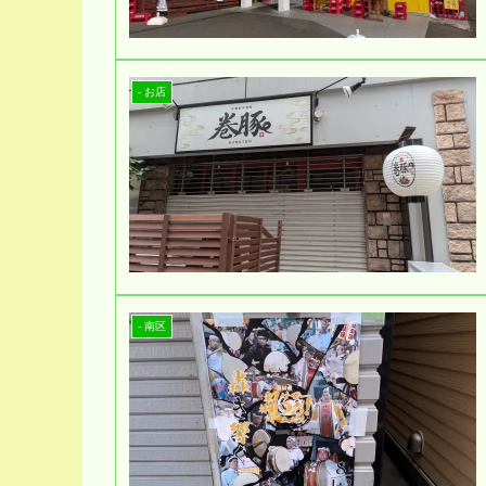
- お店
- 南区