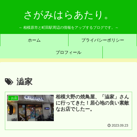
さがみはらあたり。
～ 相模原市と町田駅周辺の情報をアップするブログです。～
ホーム
プライバシーポリシー
プロフィール
澁家
相模大野の焼鳥屋、「澁家」さん
- お店
に行ってきた！居心地の良い素敵
なお店でしたー。
2023.09.23