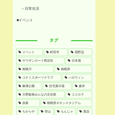
– 日常生活
■イベント
タグ
イベント
町田市
淵野辺
サウザンロード商店街
日本酒
相模川
相模原
コナミスポーツクラブ
ハロウィン
麻溝公園
住宅展示場
森井
大野銀座みんなの文化祭
ココカラ
炎家
相模原ギオンスタジアム
ちからや
登山
もんじゃ
賞品