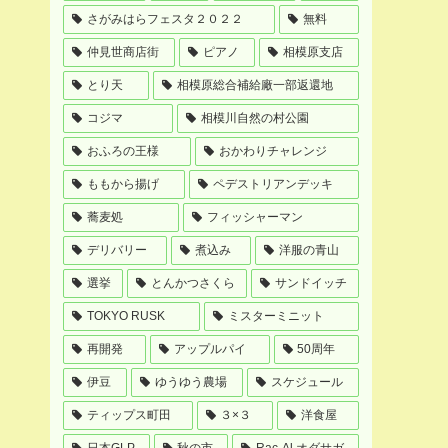
さがみはらフェスタ２０２２
無料
仲見世商店街
ピアノ
相模原支店
とり天
相模原総合補給廠一部返還地
コジマ
相模川自然の村公園
おふろの王様
おかわりチャレンジ
ももから揚げ
ペデストリアンデッキ
蕎麦処
フィッシャーマン
デリバリー
煮込み
洋服の青山
選挙
とんかつさくら
サンドイッチ
TOKYO RUSK
ミスターミニット
再開発
アップルパイ
50周年
伊豆
ゆうゆう農場
スケジュール
ティップス町田
３×３
洋食屋
日本GLP
秋の市
Rac-Al オダサガ