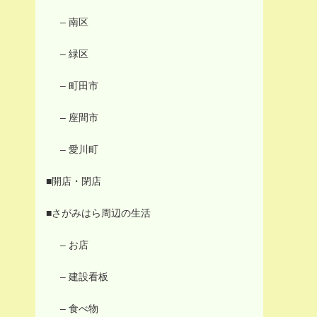
– 南区
– 緑区
– 町田市
– 座間市
– 愛川町
■開店・閉店
■さがみはら周辺の生活
– お店
– 建設看板
– 食べ物