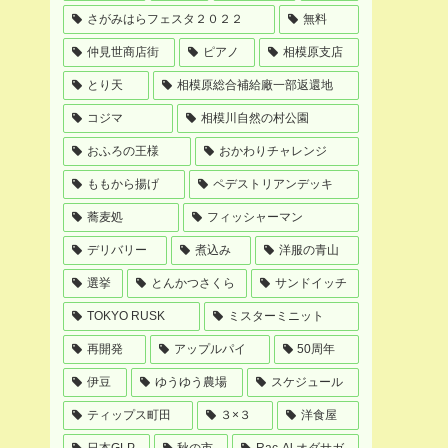
さがみはらフェスタ２０２２
無料
仲見世商店街
ピアノ
相模原支店
とり天
相模原総合補給廠一部返還地
コジマ
相模川自然の村公園
おふろの王様
おかわりチャレンジ
ももから揚げ
ペデストリアンデッキ
蕎麦処
フィッシャーマン
デリバリー
煮込み
洋服の青山
選挙
とんかつさくら
サンドイッチ
TOKYO RUSK
ミスターミニット
再開発
アップルパイ
50周年
伊豆
ゆうゆう農場
スケジュール
ティップス町田
３×３
洋食屋
日本GLP
秋の市
Rac-Al オダサガ