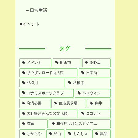
– 日常生活
■イベント
タグ
イベント
町田市
淵野辺
サウザンロード商店街
日本酒
相模川
相模原
コナミスポーツクラブ
ハロウィン
麻溝公園
住宅展示場
森井
大野銀座みんなの文化祭
ココカラ
炎家
相模原ギオンスタジアム
ちからや
登山
もんじゃ
賞品