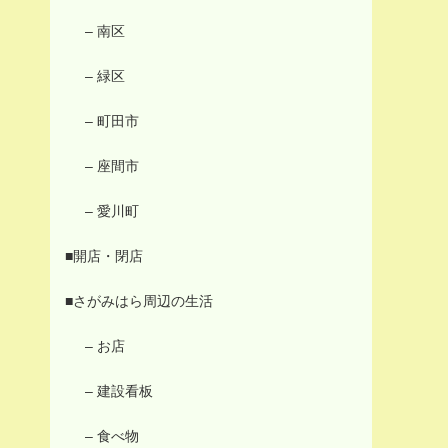
– 南区
– 緑区
– 町田市
– 座間市
– 愛川町
■開店・閉店
■さがみはら周辺の生活
– お店
– 建設看板
– 食べ物