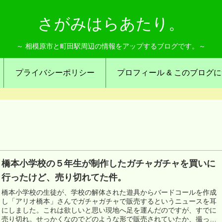
さがみはらあたり。
～ 相模原市と町田駅周辺の情報をアップするブログです。～
プライバシーポリシー
プロフィール & このブログ
橋本小学校の５年生が制作したガチャガチャを買いに
行ったけど、売り切れてた件。
橋本小学校の生徒が、学校の解体された遊具からバードコールを作成
し「アリオ橋本」さんでガチャガチャで販売するというニュースを耳
にしました。これは欲しいと思い現地へ足を運んだのですが、すでに
売り切れ。せっかくなのでどのような形で販売されていたか、撮った