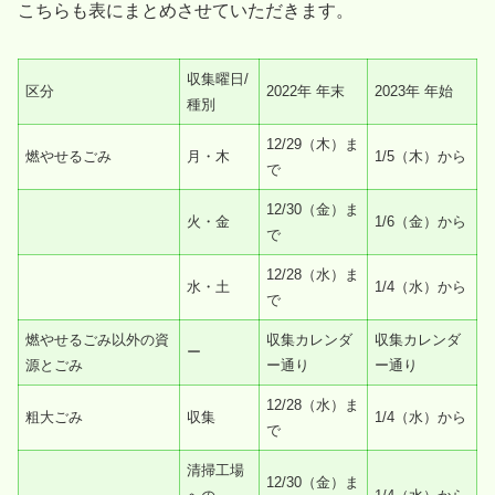
こちらも表にまとめさせていただきます。
収集曜日/
区分
2022年 年末
2023年 年始
種別
12/29（木）ま
燃やせるごみ
月・木
1/5（木）から
で
12/30（金）ま
火・金
1/6（金）から
で
12/28（水）ま
水・土
1/4（水）から
で
燃やせるごみ以外の資
収集カレンダ
収集カレンダ
ー
源とごみ
ー通り
ー通り
12/28（水）ま
粗大ごみ
収集
1/4（水）から
で
清掃工場
12/30（金）ま