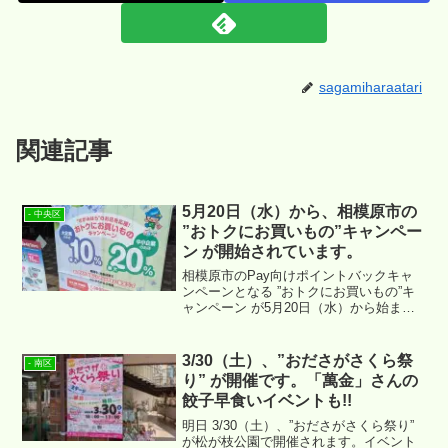
sagamiharaatari
関連記事
5月20日（水）から、相模原市の
- 中央区
”おトクにお買いもの”キャンペー
ン が開始されています。
相模原市のPay向けポイントバックキャ
ンペーンとなる ”おトクにお買いもの”キ
ャンペーン が5月20日（水）から始まっ
ています。以下のようなポスターが貼ら
れている店舗が対象店舗となるようで
す。
3/30（土）、”おださがさくら祭
- 南区
り” が開催です。「萬金」さんの
餃子早食いイベントも!!
明日 3/30（土）、”おださがさくら祭り”
が松が枝公園で開催されます。イベント