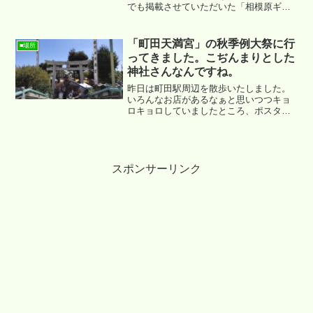
でも掲載させていただいた「相模原ギオ
ンスタジアム」の初日の出イベントへ昨
日参加してまいりましたので、その時の
様子をご紹介させていただきます。
「町田天満宮」の秋季例大祭に行
■場所
ってきました。こぢんまりとした
神社さんなんですね。
昨日は町田駅周辺を散歩いたしました。
いろんなお店があるなぁと思いつつキョ
ロキョロしていましたところ、ポスター
を発見です。「町田天満宮」にて、”例大
祭” が開催されているようです。
スポンサーリンク