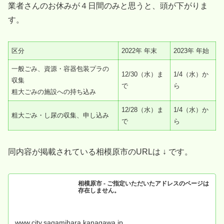
業者さんのお休みが４日間のみと思うと、頭が下がりま
す。
区分
2022年 年末
2023年 年始
一般ごみ、資源・容器包装プラの
12/30（水）ま
1/4（水）か
収集
で
ら
粗大ごみの施設への持ち込み
12/28（水）ま
1/4（水）か
粗大ごみ・し尿の収集、申し込み
で
ら
同内容が掲載されている相模原市のURLは ↓ です。
相模原市 - ご指定いただいたアドレスのページは
存在しません。
www.city.sagamihara.kanagawa.jp