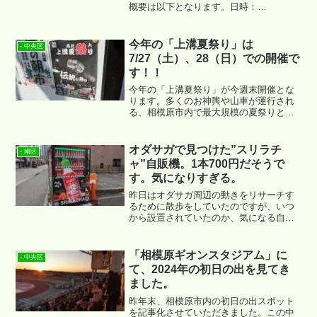
概要は以下となります。日時：
2024/03/30（土）10:00 ～ 17:00 小雨決
行、荒天中止 場所：松が枝公園（南区
松が枝町11） 催し物：ステージ、屋台、
今年の「上溝夏祭り」は
- 中央区
縁日
7/27（土）、28（日）での開催で
す！！
今年の「上溝夏祭り」が今週末開催とな
ります。多くのお神輿や山車が運行され
る、相模原市内で最大規模の夏祭りとな
ります。
オダサガで見つけた”スリラチ
- 南区
ャ”自販機。1本700円だそうで
す。気になりすぎる。
昨日はオダサガ周辺の動きをリサーチす
るために散歩をしていたのですが、いつ
から設置されていたのか、気になる自販
機を見つけました。場所は ↓ あたりで
す。
「相模原ギオンスタジアム」に
- 中央区
て、2024年の初日の出を見てき
ました。
昨年末、相模原市内の初日の出スポット
を記事化させていただきました。この中