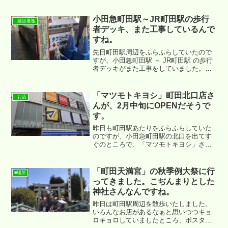
がりに撮った写真にて、ご紹介をさせて
いただきます。
小田急町田駅～JR町田駅の歩行
- 建設看板
者デッキ、また工事しているんで
すね。
先日町田駅周辺をふらふらしていたので
すが、小田急町田駅 ～ JR町田駅 の歩行
者デッキがまた工事をしていました。昨
年11月まで同様の工事をしていて、週末
は小田急町田駅からJR町田駅方面へ向か
う通路が混雑していたのですが、また同
「マツモトキヨシ」町田北口店さ
- お店
じ感じになるのでしょうか。
んが、2月中旬にOPENだそうで
す。
昨日も町田駅あたりをふらふらしていた
のですが、小田急町田駅の北口を出てす
ぐのところで、「マツモトキヨシ」さん
の新店の準備が進められていることを確
認いたしました。場所は ↓。
「町田天満宮」の秋季例大祭に行
■場所
ってきました。こぢんまりとした
神社さんなんですね。
昨日は町田駅周辺を散歩いたしました。
いろんなお店があるなぁと思いつつキョ
ロキョロしていましたところ、ポスター