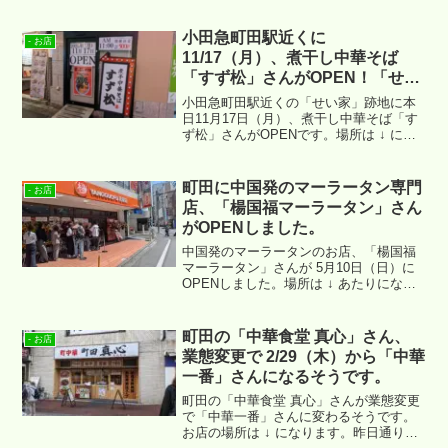
小田急町田駅近くに
- お店
11/17（月）、煮干し中華そば
「すず松」さんがOPEN！「せい
家」跡地。
小田急町田駅近くの「せい家」跡地に本
日11月17日（月）、煮干し中華そば「す
ず松」さんがOPENです。場所は ↓ にな
ります。
町田に中国発のマーラータン専門
- お店
店、「楊国福マーラータン」さん
がOPENしました。
中国発のマーラータンのお店、「楊国福
マーラータン」さんが 5月10日（日）に
OPENしました。場所は ↓ あたりにな
り、以前はセブンイレブンさんがあった
場所になります。
町田の「中華食堂 真心」さん、
- お店
業態変更で 2/29（木）から「中華
一番」さんになるそうです。
町田の「中華食堂 真心」さんが業態変更
で「中華一番」さんに変わるそうです。
お店の場所は ↓ になります。昨日通りす