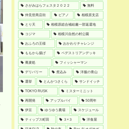
さがみはらフェスタ２０２２
無料
仲見世商店街
ピアノ
相模原支店
とり天
相模原総合補給廠一部返還地
コジマ
相模川自然の村公園
おふろの王様
おかわりチャレンジ
ももから揚げ
ペデストリアンデッキ
蕎麦処
フィッシャーマン
デリバリー
煮込み
洋服の青山
選挙
とんかつさくら
サンドイッチ
TOKYO RUSK
ミスターミニット
再開発
アップルパイ
50周年
す
伊豆
ゆうゆう農場
スケジュール
ティップス町田
３×３
洋食屋
日本GLP
秋の市
Rac-Al オダサガ