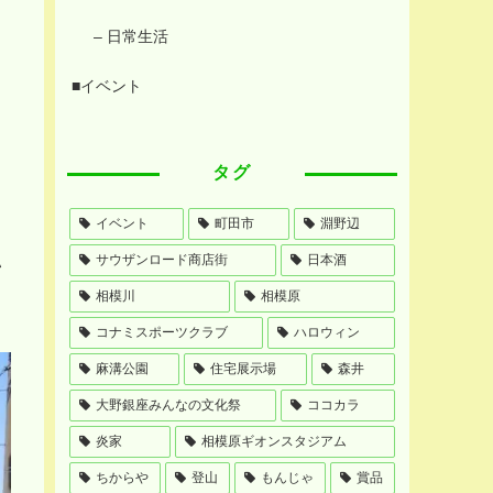
– 日常生活
■イベント
タグ
イベント
町田市
淵野辺
サウザンロード商店街
日本酒
い
相模川
相模原
コナミスポーツクラブ
ハロウィン
麻溝公園
住宅展示場
森井
大野銀座みんなの文化祭
ココカラ
炎家
相模原ギオンスタジアム
ちからや
登山
もんじゃ
賞品