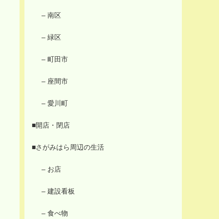
– 南区
– 緑区
– 町田市
– 座間市
– 愛川町
■開店・閉店
■さがみはら周辺の生活
– お店
– 建設看板
– 食べ物