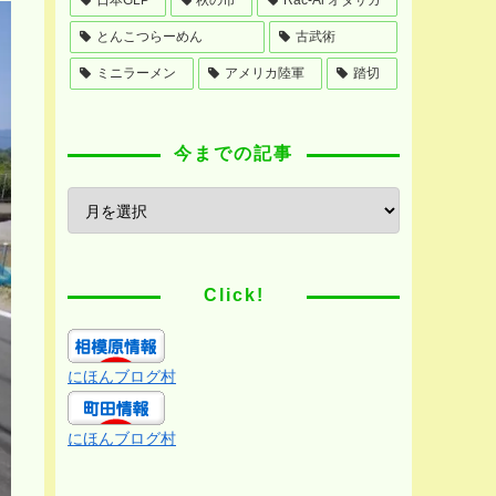
とんこつらーめん
古武術
ミニラーメン
アメリカ陸軍
踏切
今までの記事
Click!
にほんブログ村
にほんブログ村