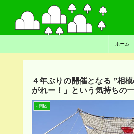
ホーム
４年ぶりの開催となる ”相
がれー！」という気持ちの
- 南区