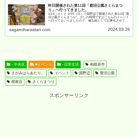
昨日開催された第11回「鹿沼公園さくらまつ
り」へ行ってきました。
3/24（土）と 3/25（日）で淵野辺で開催された第11回 ”鹿
沼公園さくらまつり”。少しの時間ですがこちらのイベント
へ行ってまいりましたので、備忘録として記事化させてい
ただきます。改めまして、場所は ↓ の「鹿沼公園」となり
ます。
2024.03.26
sagamiharaatari.com
- 中央区
■イベント
- 日常生活
相模原市
さがみはらあたり。
イベント
淵野辺
鹿沼公園
模擬店
さくらまつり
スポンサーリンク