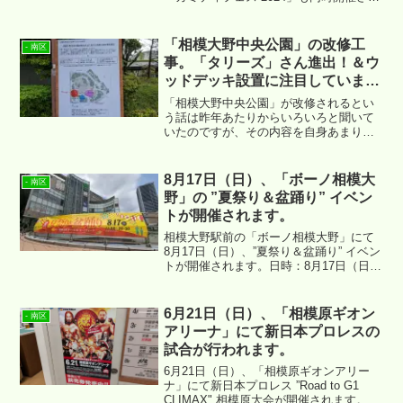
るそうです。SC相模原のマスコットであ
るガミティがフィーチャーされるイベン
トになるようですね。
「相模大野中央公園」の改修工
- 南区
事。「タリーズ」さん進出！＆ウ
ッドデッキ設置に注目していま
す。
「相模大野中央公園」が改修されるとい
う話は昨年あたりからいろいろと聞いて
いたのですが、その内容を自身あまり把
握しておりませんでした。今月からその
工期に入るということで、少し情報を集
めてみました。念のためですが、場所は
8月17日（日）、「ボーノ相模大
- 南区
↓ になります。
野」の ”夏祭り＆盆踊り” イベン
トが開催されます。
相模大野駅前の「ボーノ相模大野」にて
8月17日（日）、”夏祭り＆盆踊り” イベン
トが開催されます。日時：8月17日（日）
11:00 ～ 20:30 場所：ボーノ相模大野
ボーノ広場・ボーノウォーク
6月21日（日）、「相模原ギオン
- 南区
アリーナ」にて新日本プロレスの
試合が行われます。
6月21日（日）、「相模原ギオンアリー
ナ」にて新日本プロレス ”Road to G1
CLIMAX" 相模原大会が開催されます。以