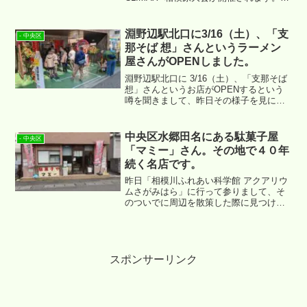
下のようなポスターが貼り出されていま
したが、現時点で前売券の販売は終了し
ています。
淵野辺駅北口に3/16（土）、「支
- 中央区
那そば 想」さんというラーメン
屋さんがOPENしました。
淵野辺駅北口に 3/16（土）、「支那そば
想」さんというお店がOPENするという
噂を聞きまして、昨日その様子を見に行
ってまいりました。お店の場所は ↓ にな
ります。
中央区水郷田名にある駄菓子屋
- 中央区
「マミー」さん。その地で４０年
続く名店です。
昨日「相模川ふれあい科学館 アクアリウ
ムさがみはら」に行って参りまして、そ
のついでに周辺を散策した際に見つけた
駄菓子屋「マミー」さん。どの年齢層で
も楽しめるいいお店でしたので、ご紹介
させていただきます。
スポンサーリンク