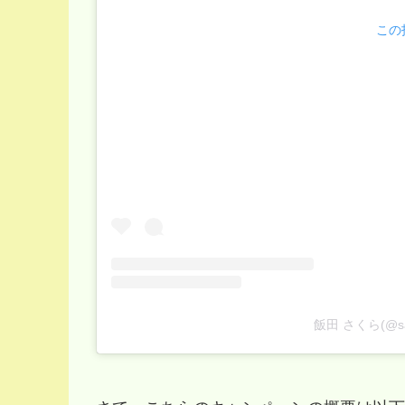
この投
飯田 さくら(@sa