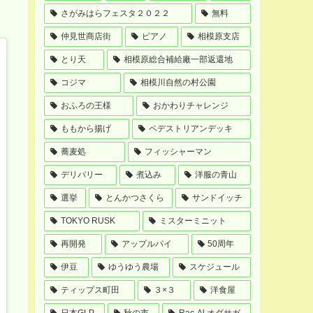
さがみはらフェスタ２０２２
無料
仲見世商店街
ピアノ
相模原支店
とり天
相模原総合補給廠一部返還地
コジマ
相模川自然の村公園
おふろの王様
おかわりチャレンジ
ももから揚げ
ペデストリアンデッキ
蕎麦処
フィッシャーマン
デリバリー
煮込み
洋服の青山
選挙
とんかつさくら
サンドイッチ
TOKYO RUSK
ミスターミニット
再開発
アップルパイ
50周年
伊豆
ゆうゆう農場
スケジュール
ティップス町田
３×３
洋食屋
日本GLP
秋の市
Rac-Al オダサガ