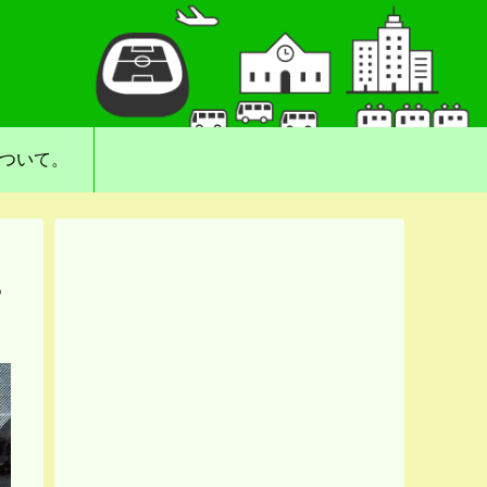
について。
ー