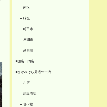
– 南区
– 緑区
– 町田市
– 座間市
舗
– 愛川町
■開店・閉店
■さがみはら周辺の生活
– お店
– 建設看板
– 食べ物