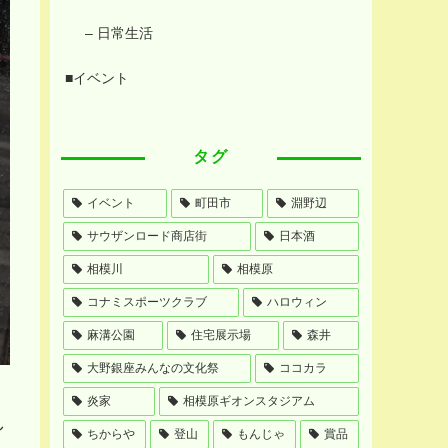
– 日常生活
■イベント
タグ
イベント
町田市
淵野辺
サウザンロード商店街
日本酒
相模川
相模原
コナミスポーツクラブ
ハロウィン
麻溝公園
住宅展示場
森井
大野銀座みんなの文化祭
ココカラ
炎家
相模原ギオンスタジアム
し
ちからや
登山
もんじゃ
賞品