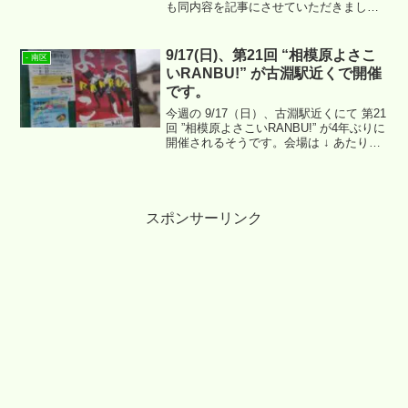
も同内容を記事にさせていただきまし
た。現在このエリアが「さがみはらリニ
アひろば」という名称で定期的に一般公
開され、駅工事の様子を見ることが出来
9/17(日)、第21回 “相模原よさこ
- 南区
るようになっています。
いRANBU!” が古淵駅近くで開催
です。
今週の 9/17（日）、古淵駅近くにて 第21
回 ”相模原よさこいRANBU!” が4年ぶりに
開催されるそうです。会場は ↓ あたりだ
そうです。
スポンサーリンク