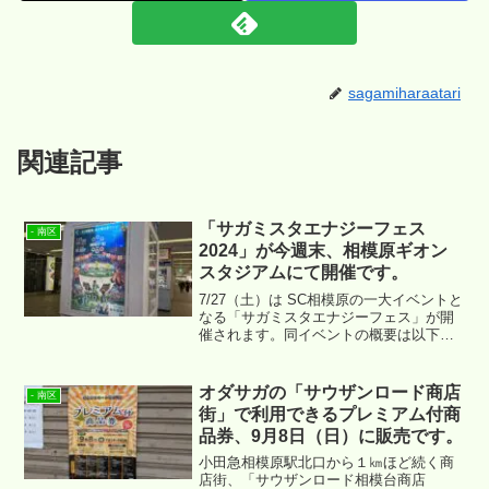
sagamiharaatari
関連記事
「サガミスタエナジーフェス
- 南区
2024」が今週末、相模原ギオン
スタジアムにて開催です。
7/27（土）は SC相模原の一大イベントと
なる「サガミスタエナジーフェス」が開
催されます。同イベントの概要は以下と
なります。
オダサガの「サウザンロード商店
- 南区
街」で利用できるプレミアム付商
品券、9月8日（日）に販売です。
小田急相模原駅北口から１㎞ほど続く商
店街、「サウザンロード相模台商店