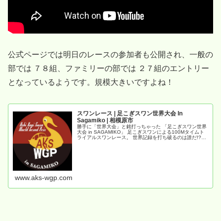
公式ページでは明日のレースの参加者も公開され、一般の
部では ７８組、ファミリーの部では ２７組のエントリー
となっているようです。規模大きいですよね！
スワンレース | 足こぎスワン世界大会 In
Sagamiko | 相模原市
勝手に「世界大会」と銘打っちゃった 「足こぎスワン世界
大会 in SAGAMIKO」 足こぎスワンによる100Mタイムト
ライアルスワンレース。 世界記録を打ち破るのは誰だ!?挑
戦者求む!!
www.aks-wgp.com