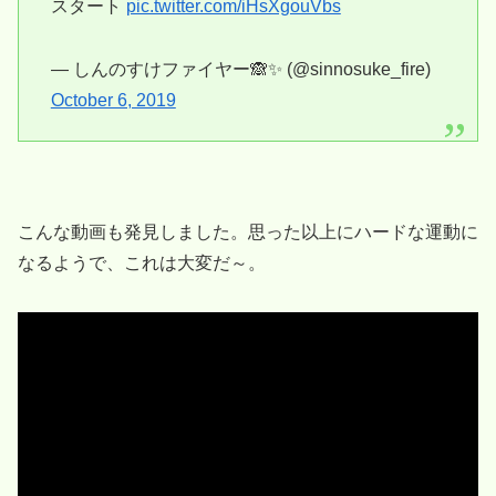
スタート
pic.twitter.com/iHsXgouVbs
— しんのすけファイヤー🙈✨ (@sinnosuke_fire)
October 6, 2019
こんな動画も発見しました。思った以上にハードな運動に
なるようで、これは大変だ～。