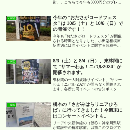
街」。こちらで今年も3000円分のプレミ
アムが付く商品券が販売されるそうで
す。各所に以下のようなポスターが貼り
出されていました。
今年の ”おださがロードフェス
- 南区
タ” は 10/5（土）と 10/6（日）で
の開催です！！
今年も ”おださがロードフェスタ” が開催
される時期となりました。小田急相模原
駅周辺には同イベントに関する各種告知
が掲示され始めています。
8/3（土）と 8/4（日）、東林間に
- 南区
て ”サマーわぁ！ニバル2024” が
開催されます。
東林間の一大阿波踊りイベント、”サマー
わぁ！ニバル 2024” が間もなく開催され
ます。各所に同イベントの告知ポスター
が貼り出されています。
橋本の「さがみはらリニアひろ
- 緑区
ば」に行ってきました！今週末に
はコンサートイベントも。
リニア中央新幹線の（仮称）神奈川県駅
が建設中の橋本駅前。以前このブログで