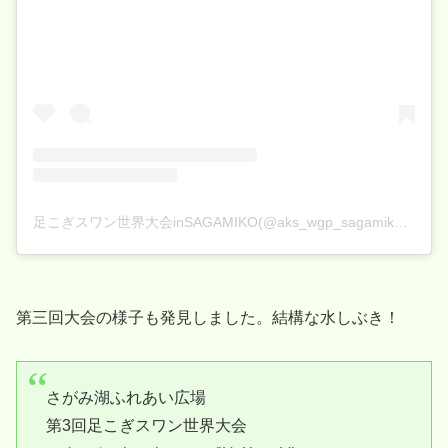
足こぎスワン世界大会inSAGAMIKO(@aks_wgp_sagamiko)がシェアした投稿
第三回大会の様子も発見しました。結構な水しぶき！
さがみ湖ふれあい広場
第3回足こぎスワン世界大会