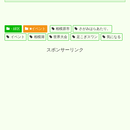
- 緑区
■イベント
相模原市
さがみはらあたり。
イベント
相模湖
世界大会
足こぎスワン
気になる
スポンサーリンク