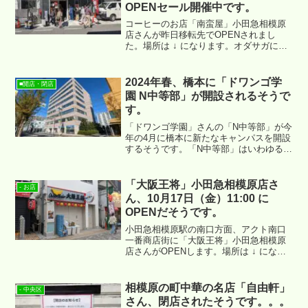
OPENセール開催中です。
コーヒーのお店「南蛮屋」小田急相模原
店さんが昨日移転先でOPENされまし
た。場所は ↓ になります。オダサガにあ
る「イトーヨーカドー」相模原店さんの
駐輪・駐車場の近くに移転された形にな
ります。
2024年春、橋本に「ドワンゴ学
■開店・閉店
園 N中等部」が開設されるそうで
す。
「ドワンゴ学園」さんの「N中等部」が今
年の4月に橋本に新たなキャンパスを開設
するそうです。「N中等部」はいわゆる中
学校ではなく、様々な学びの場を提供す
る専門学校という感じでしょうか。場所
は ↓ の2階になるようです。
「大阪王将」小田急相模原店さ
- お店
ん、10月17日（金）11:00 に
OPENだそうです。
小田急相模原駅の南口方面、アクト南口
一番商店街に「大阪王将」小田急相模原
店さんがOPENします。場所は ↓ になり
ます。
相模原の町中華の名店「自由軒」
- 中央区
さん、閉店されたそうです。。。