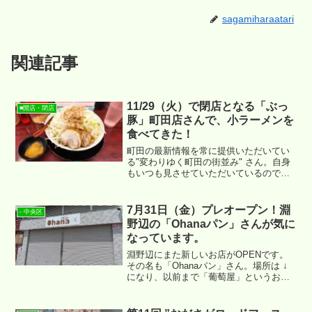
sagamiharaatari
関連記事
11/29（火）で閉店となる「ぶっ
■開店・閉店
豚」町田店さんで、小ラーメンを
食べてきた！
町田の最新情報を常に提供いただいてい
る"変わりゆく町田の街並み" さん。自身
もいつも見させていただいているのです
が、二郎系のラーメンのお店「ぶっ豚」
町田店さんが間もなく閉店するとのこ
と！閉店は悲しすぎる。。。ということ
7月31日（金）プレオープン！淵
- 中央区
で、昨日食べに行ってまいりました。
野辺の「Ohanaパン」さんが気に
なっています。
淵野辺にまた新しいお店がOPENです。
その名も「Ohanaパン」さん。場所は ↓
になり、以前まで「葡萄屋」というお店
があった場所になります。