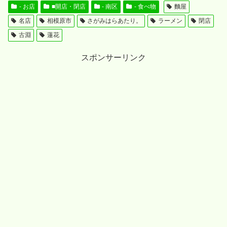
- お店
■開店・閉店
- 南区
- 食べ物
麵屋
名店
相模原市
さがみはらあたり。
ラーメン
閉店
古淵
蓮花
スポンサーリンク