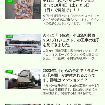
第11回 ”おださがロードフェス
- 南区
タ” は 10月4日（土）と 5日
（日）で開催です！！
今回で11回目となる ”おださがロードフェ
スタ” が今週末に開催となります。イベン
トの概要は以下となります。・日時：
2025年10月4日（土）、5日（日） 10:00
～ 17:00 ・場所：市道南台30号線、サウ
ザンロード商店街 他 ・催し物：ステー
久々に「（仮称）小田急相模原
- お店
ジ、仮装コンテスト、模擬店、パレー
NSCプロジェクト」の工事の様子
ド、スタンプラリーなど
を見てきました。
以前から関連記事を書き続けている、旧
「コナミスポーツクラブ」相模大野店 の
お話。「（仮称）小田急相模原NSCプロ
ジェクト」という名称で現在工事が進め
られています。
2023年1月からの予定で「ラポー
- 南区
ル千寿閣」が解体されるようで
す。跡地はマンション？？
「ラポール千寿閣」の解体工事が来年1月
から始まる模様です。既に白い鉄板で周
囲が囲まれ、関連する貼り紙も出ていま
したので、ご紹介させていただきます。