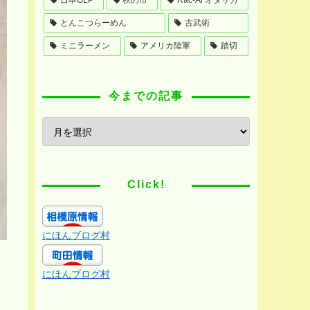
とんこつらーめん
古武術
ミニラーメン
アメリカ陸軍
踏切
今までの記事
Click!
にほんブログ村
にほんブログ村
と