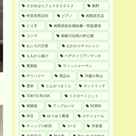
さがみはらフェスタ２０２２
無料
仲見世商店街
ピアノ
相模原支店
とり天
相模原総合補給廠一部返還地
コジマ
相模川自然の村公園
おふろの王様
おかわりチャレンジ
ももから揚げ
ペデストリアンデッキ
蕎麦処
フィッシャーマン
デリバリー
煮込み
洋服の青山
選挙
とんかつさくら
サンドイッチ
。
TOKYO RUSK
ミスターミニット
再開発
アップルパイ
50周年
伊豆
ゆうゆう農場
スケジュール
ティップス町田
３×３
洋食屋
日本GLP
秋の市
Rac-Al オダサガ