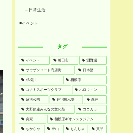
– 日常生活
■イベント
タグ
イベント
町田市
淵野辺
サウザンロード商店街
日本酒
相模川
相模原
コナミスポーツクラブ
ハロウィン
麻溝公園
住宅展示場
森井
大野銀座みんなの文化祭
ココカラ
炎家
相模原ギオンスタジアム
ちからや
登山
もんじゃ
賞品