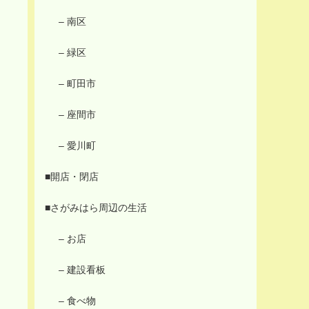
– 南区
– 緑区
– 町田市
– 座間市
– 愛川町
■開店・閉店
■さがみはら周辺の生活
– お店
– 建設看板
– 食べ物