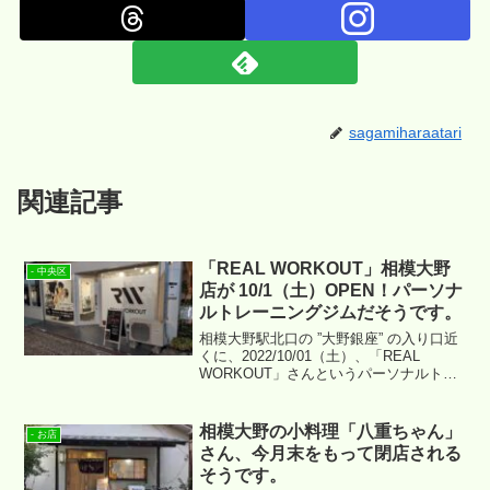
sagamiharaatari
関連記事
「REAL WORKOUT」相模大野
- 中央区
店が 10/1（土）OPEN！パーソナ
ルトレーニングジムだそうです。
相模大野駅北口の ”大野銀座” の入り口近
くに、2022/10/01（土）、「REAL
WORKOUT」さんというパーソナルトレ
ーニングジムがOPENするそうです。場
所は ↓ あたりになります。
相模大野の小料理「八重ちゃん」
- お店
さん、今月末をもって閉店される
そうです。