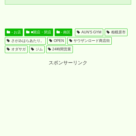
- お店
■開店・閉店
- 南区
AUN'S GYM
相模原市
さがみはらあたり。
OPEN
サウザンロード商店街
オダサガ
ジム
24時間営業
スポンサーリンク