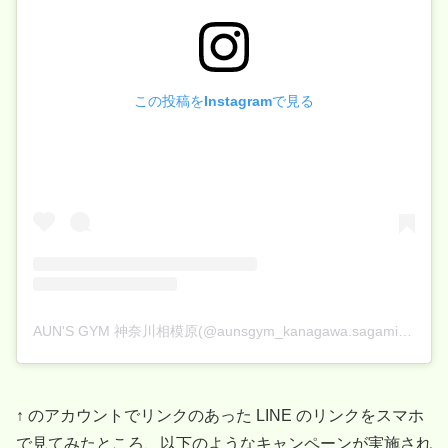
この投稿をInstagramで見る
AUN'S GYM 神奈川相模原(@aunsgym_kanagawa.sagamihara)がシェアした投稿
↑ のアカウントでリンクのあった LINE のリンクをスマホ
で見てみたところ、以下のようなキャンペーンが実施され