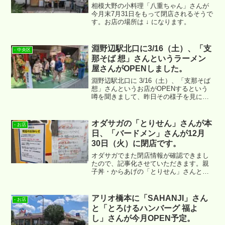
相模大野の小料理「八重ちゃん」さんが
今月末7月31日をもって閉店されるそうで
す。お店の場所は ↓ になります。
淵野辺駅北口に3/16（土）、「支
- 中央区
那そば 想」さんというラーメン
屋さんがOPENしました。
淵野辺駅北口に 3/16（土）、「支那そば
想」さんというお店がOPENするという
噂を聞きまして、昨日その様子を見に行
ってまいりました。お店の場所は ↓ にな
ります。
オダサガの「とりせん」さんが本
- お店
日、「バードメン」さんが12月
30日（火）に閉店です。
オダサガでまた閉店情報が確認できまし
たので、記事化させていただきます。親
子丼・からあげの「とりせん」さんと、
焼き鳥の「バードメン」さんです。
アリオ橋本に「SAHANJI」さん
- お店
と「とろけるハンバーグ 福よ
し」さんが今月OPEN予定。