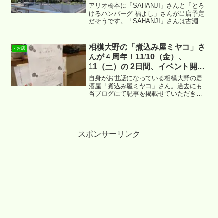
アリオ橋本に「SAHANJI」さんと「とろ
けるハンバーグ 福よし」さんが出店予定
だそうです。「SAHANJI」さんは古淵イ
オン出店に続き市内2店舗目となります。
相模大野の「煮込み屋ミヤコ」さ
- お店
んが４周年！11/10（金）、
11（土）の 2日間、イベント開催
です～。
自身がお世話になっている相模大野の居
酒屋「煮込み屋ミヤコ」さん。過去にも
当ブログにて記事を掲載せていただきま
した。そして、2023/11/11（土）で4周
年！おめでとうございます～。
スポンサーリンク