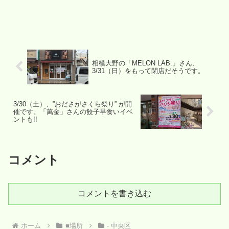
相模大野の「MELON LAB.」さん、
3/31（日）をもって閉店だそうです。
3/30（土）、”おださがさくら祭り” が開
催です。「萬金」さんの餃子早食いイベ
ントも!!
コメント
コメントを書き込む
ホーム
■場所
- 中央区