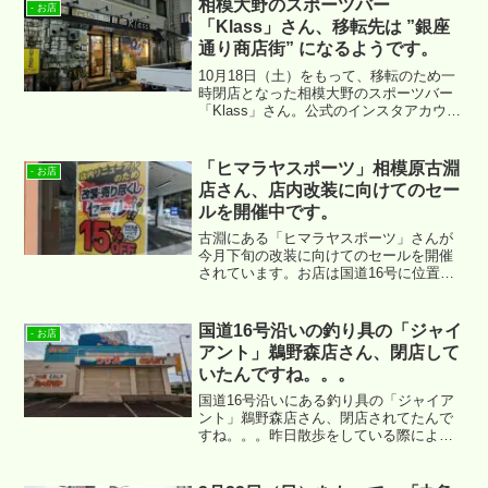
相模大野のスポーツバー
- お店
「Klass」さん、移転先は ”銀座
通り商店街” になるようです。
10月18日（土）をもって、移転のため一
時閉店となった相模大野のスポーツバー
「Klass」さん。公式のインスタアカウン
トでも以下の投稿がされていました。
「ヒマラヤスポーツ」相模原古淵
- お店
店さん、店内改装に向けてのセー
ルを開催中です。
古淵にある「ヒマラヤスポーツ」さんが
今月下旬の改装に向けてのセールを開催
されています。お店は国道16号に位置す
る ↓ となります。
国道16号沿いの釣り具の「ジャイ
- お店
アント」鵜野森店さん、閉店して
いたんですね。。。
国道16号沿いにある釣り具の「ジャイア
ント」鵜野森店さん、閉店されてたんで
すね。。。昨日散歩をしている際によう
やく気が付いた次第です。場所は ↓ あた
りになります。