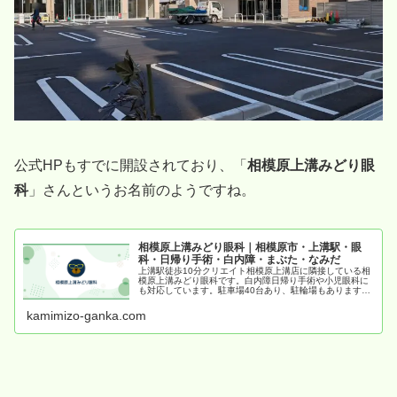
公式HPもすでに開設されており、「
相模原上溝みどり眼
科
」さんというお名前のようですね。
相模原上溝みどり眼科｜相模原市・上溝駅・眼
科・日帰り手術・白内障・まぶた・なみだ
上溝駅徒歩10分クリエイト相模原上溝店に隣接している相
模原上溝みどり眼科です。白内障日帰り手術や小児眼科に
も対応しています。駐車場40台あり、駐輪場もあります。
バリアフリーで車椅子、ベビーカーの方にも安心してご利
用いただけます。
kamimizo-ganka.com