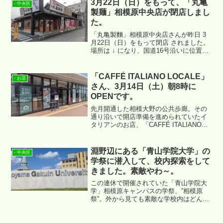
3月22日（日）をもって、「丸亀
- 中央区
製麺」相模原中央店が閉店しまし
た。
「丸亀製麵」相模原中央店さんが昨日 3
月22日（日）をもって閉店 されました。
場所は ↓ になり、国道16号沿いに位置す
るお店でした。
「CAFFÉ ITALIANO LOCALE」
- お店
さん、3月14日（土）朝8時に
OPENです。
先月開通した相模大野の公共歩廊。その
通り沿いで開店準備を進められていたイ
タリアンのお店、「CAFFÉ ITALIANO
LOCALE」さんが 3月14日（土）にOPEN
となります。
淵野辺にある「青山学院大学」の
- 中央区
学祭に潜入して、校内探索をして
きました。素敵やわ～。
この連休で開催されていた「青山学院大
学」相模原キャンパスの学祭、”相模原
祭”。外から見ても素敵な学校内はどんな
感じなんだろうと以前から思っていたこ
ともあり、昨日行ってまいりました。ご
存知かと思いますが、場所は ↓ になりま