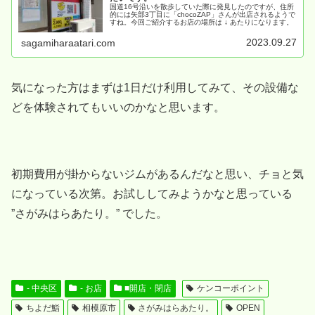
国道16号沿いを散歩していた際に発見したのですが、住所
的には矢部3丁目に「chocoZAP」さんが出店されるようで
すね。今回ご紹介するお店の場所は ↓ あたりになります。
2023.09.27
sagamiharaatari.com
気になった方はまずは1日だけ利用してみて、その設備な
どを体験されてもいいのかなと思います。
初期費用が掛からないジムがあるんだなと思い、チョと気
になっている次第。お試ししてみようかなと思っている
”さがみはらあたり。” でした。
- 中央区
- お店
■開店・閉店
ケンコーポイント
ちよだ鮨
相模原市
さがみはらあたり。
OPEN