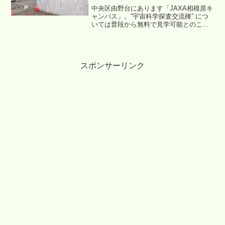
開イベントが開催されます。
中央区由野台にあります「JAXA相模原キ
ャンパス」。”宇宙科学探査交流棟” につ
いては普段から無料で見学可能とのこと
で、昨日足を運んでまいりました。一部
を除き写真を撮って問題ないとのことで
したので、行った時の様子をご紹介させ
ていただきます。
スポンサーリンク