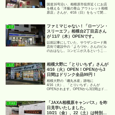
国道16号沿い、相模原市役所近くにお店
を構える「洋服の青山 アウトレット相模
原店」さんが、4/16（日）をもって閉店
されるそうです。ご存知かとは思います
が、場所は ↓ です。
ファミマじゃない！「ローソン・
- お店
スリーエフ」相模台2丁目店さん
が 11/7（木）OPENです。
以前記事にしていた、サウザンロード商
店街で建設中の「よろづや」さんのビル
のおはなし。コンビニが入るということ
で、てっきりファミマさんが入るものと
おもっておりましたが、本日 11/7（木）
に「ローソン・スリーエフ」相模台二丁
相模大野に「とりいちず」さんが
- お店
目店としてOPENするようです。
4/16（火）OPEN！OPENから3
日間はドリンク全品99円！
相模大野の「磯丸水産」跡地に
4/16（火）、「とりいちず」さんが
OPENされます。OPENから3日間はドリ
ンク1杯全品99円（税抜き）と破格の提供
となるようです。
「JAXA相模原キャンパス」を昨
- 中央区
日見学いたしました。
10/21（金）、22（土）は特別公