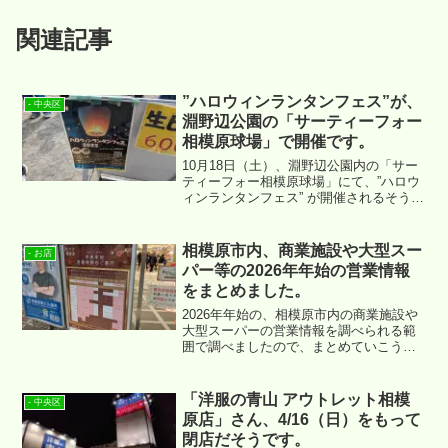
関連記事
”ハロウィンランタンフェス”が、
- 中央区
淵野辺公園の「サーティーフォー
相模原球場」で開催です。
10月18日（土）、淵野辺公園内の「サー
ティーフォー相模原球場」にて、”ハロウ
ィンランタンフェス” が開催されるそうで
す。場所は ↓ になります。
相模原市内、商業施設や大型スー
- お店
パー等の2026年年始の営業情報
をまとめました。
2026年年始の、相模原市内の商業施設や
大型スーパーの営業情報を調べられる範
囲で調べましたので、まとめていこうと
思います。
「洋服の青山 アウトレット相模
- 中央区
原店」さん、4/16（日）をもって
閉店だそうです。