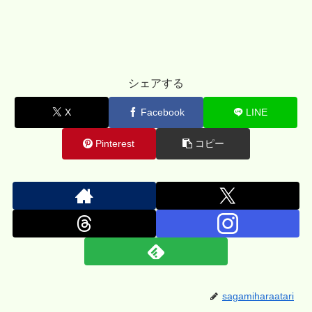
シェアする
X
Facebook
LINE
Pinterest
コピー
sagamiharaatari