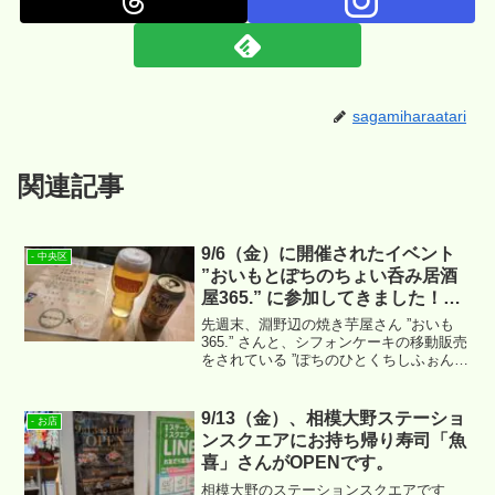
sagamiharaatari
関連記事
9/6（金）に開催されたイベント
- 中央区
”おいもとぽちのちょい呑み居酒
屋365.” に参加してきました！楽
しかった～！
先週末、淵野辺の焼き芋屋さん ”おいも
365.” さんと、シフォンケーキの移動販売
をされている ”ぽちのひとくちしふぉん”
さんのコラボで開催された居酒屋イベン
トへ行ってまいりました。
9/13（金）、相模大野ステーショ
- お店
ンスクエアにお持ち帰り寿司「魚
喜」さんがOPENです。
相模大野のステーションスクエアです