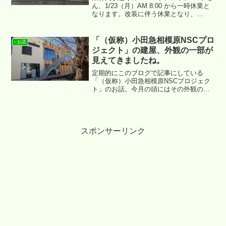
ん、1/23（月）AM 8:00 から一時休業と
なります。改装に伴う休業となり、
2/1（水）AM 7:00 にリニューアルOPEN
だそうです。
「（仮称）小田急相模原NSCプロ
- お店
ジェクト」の建屋、外観の一部が
見えてきましたね。
定期的にこのブログで記事にしている
「（仮称）小田急相模原NSCプロジェク
ト」のお話。今月の頭にはその外観の一
部が見え始めていました。撮ってきた写
真でその様子をご紹介させていただきま
す。
スポンサーリンク