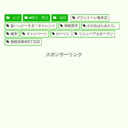
- お店
■開店・閉店
- 緑区
グラントーレ橋本店
超ハッピーすぎ！チャレンジ
相模原市
さがみはらあたり。
橋本
キャンペーン
ローソン
リニューアルオープン
相模原橋本6丁目店
スポンサーリンク