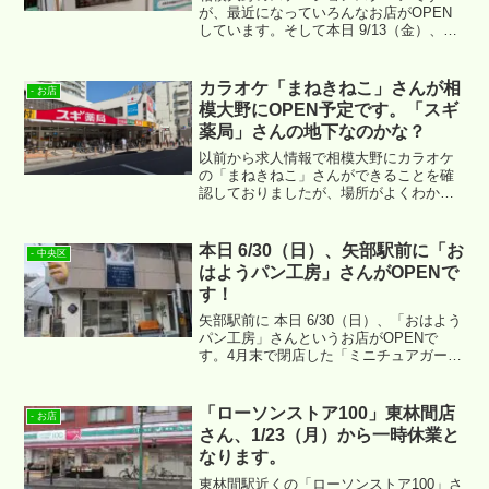
が、最近になっていろんなお店がOPEN
しています。そして本日 9/13（金）、3
階の ”Peti+ Garden” にお持ち帰り寿司の
「魚喜」さんが新たにOPENとなりま
す。
カラオケ「まねきねこ」さんが相
- お店
模大野にOPEN予定です。「スギ
薬局」さんの地下なのかな？
以前から求人情報で相模大野にカラオケ
の「まねきねこ」さんができることを確
認しておりましたが、場所がよくわかっ
ていませんでした。改めて確認したとこ
ろ、住所的には「スギ薬局」相模大野駅
前店さんの地下になるようでした。
本日 6/30（日）、矢部駅前に「お
- 中央区
はようパン工房」さんがOPENで
す！
矢部駅前に 本日 6/30（日）、「おはよう
パン工房」さんというお店がOPENで
す。4月末で閉店した「ミニチュアガーデ
ンカフェ」の跡地への出店となります。
「ローソンストア100」東林間店
- お店
さん、1/23（月）から一時休業と
なります。
東林間駅近くの「ローソンストア100」さ