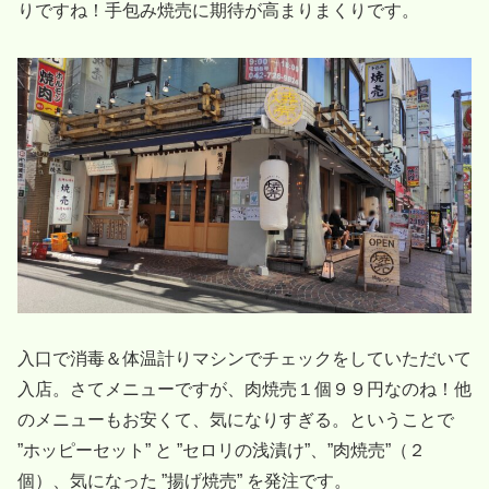
りですね！手包み焼売に期待が高まりまくりです。
入口で消毒＆体温計りマシンでチェックをしていただいて
入店。さてメニューですが、肉焼売１個９９円なのね！他
のメニューもお安くて、気になりすぎる。ということで
”ホッピーセット” と ”セロリの浅漬け”、”肉焼売”（２
個）、気になった ”揚げ焼売” を発注です。