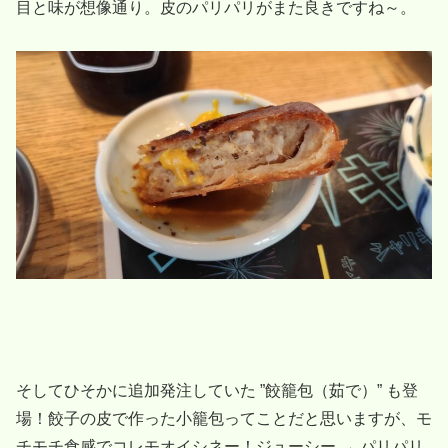
目と味が想像通り。皮のパリパリがまた良きですね～。
そしてひそかに追加発注していた ”餃籠包（茹で）” も登
場！餃子の皮で作った小籠包ってことだと思いますが、モ
チモチ食感でコレモオイシネー！ジューシー → パリパリ