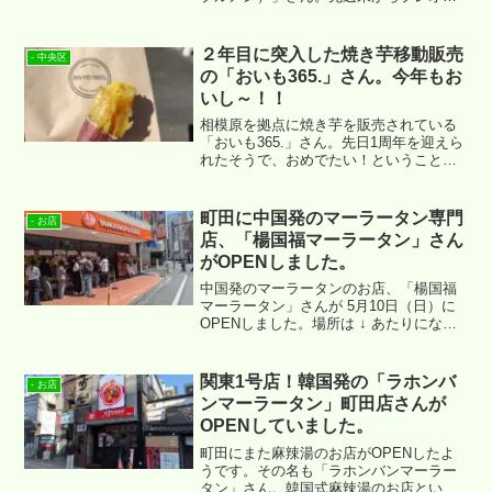
プンしているといった情報がSNSで確認
することができました。自身も気になっ
て昨日足を運んでまいりましたので、そ
２年目に突入した焼き芋移動販売
- 中央区
の時の様子をご紹介させていただきま
の「おいも365.」さん。今年もお
す。
いし～！！
相模原を拠点に焼き芋を販売されている
「おいも365.」さん。先日1周年を迎えら
れたそうで、おめでたい！ということ
で、”手作りマルシェフェスティバル” の
様子と合わせ、「おいも365.」さんの焼
き芋をご紹介です～。
町田に中国発のマーラータン専門
- お店
店、「楊国福マーラータン」さん
がOPENしました。
中国発のマーラータンのお店、「楊国福
マーラータン」さんが 5月10日（日）に
OPENしました。場所は ↓ あたりにな
り、以前はセブンイレブンさんがあった
場所になります。
関東1号店！韓国発の「ラホンバ
- お店
ンマーラータン」町田店さんが
OPENしていました。
町田にまた麻辣湯のお店がOPENしたよ
うです。その名も「ラホンバンマーラー
タン」さん。韓国式麻辣湯のお店という