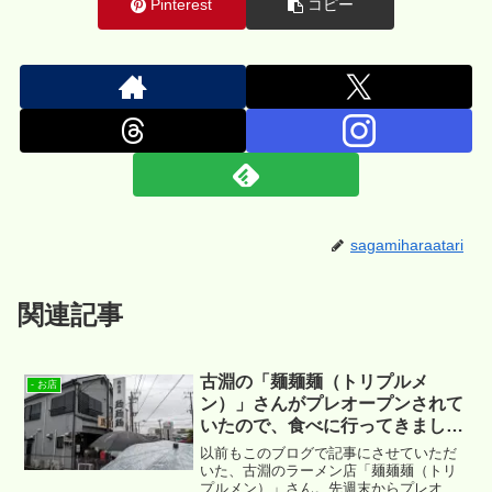
Pinterest
コピー
sagamiharaatari
関連記事
古淵の「麺麺麺（トリプルメ
- お店
ン）」さんがプレオープンされて
いたので、食べに行ってきまし
た！
以前もこのブログで記事にさせていただ
いた、古淵のラーメン店「麺麺麺（トリ
プルメン）」さん。先週末からプレオー