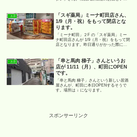
ことで、関東では初の出店となるようで
す。場所は ↓ になります。
「スギ薬局」ミーナ町田店さん、
- お店
1/9（月・祝）をもって閉店とな
ります。
「ミーナ町田」２F の「スギ薬局」ミー
ナ町田店さんが 1/9（月・祝）をもって閉
店となります。昨日通りがかった際にそ
の様子を確認することが出来ましたの
で、ご紹介させていただきます。
「串と馬肉 梯子」さんというお
- お店
店が 11/11（月）、町田にOPEN
です。
「串と馬肉 梯子」さんという新しい居酒
屋さんが、町田に本日OPENするそうで
す。場所は ↓ になります。
スポンサーリンク