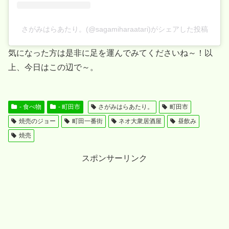
さがみはらあたり。(@sagamiharaatari)がシェアした投稿
気になった方は是非に足を運んでみてくださいね～！以
上、今日はこの辺で～。
- 食べ物
- 町田市
さがみはらあたり。
町田市
焼売のジョー
町田一番街
ネオ大衆居酒屋
昼飲み
焼売
スポンサーリンク