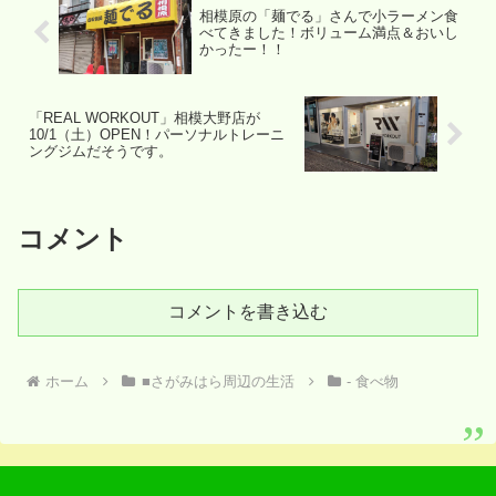
相模原の「麺でる」さんで小ラーメン食
べてきました！ボリューム満点＆おいし
かったー！！
「REAL WORKOUT」相模大野店が
10/1（土）OPEN！パーソナルトレーニ
ングジムだそうです。
コメント
コメントを書き込む
ホーム
■さがみはら周辺の生活
- 食べ物