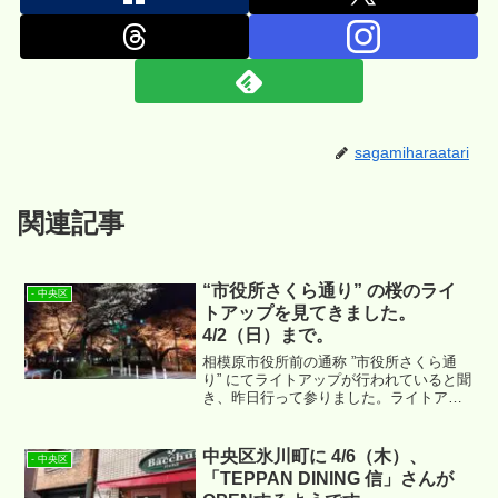
sagamiharaatari
関連記事
“市役所さくら通り” の桜のライ
- 中央区
トアップを見てきました。
4/2（日）まで。
相模原市役所前の通称 ”市役所さくら通
り” にてライトアップが行われていると聞
き、昨日行って参りました。ライトアッ
プ期間：2023/3/20（月）～
2023/04/02（木）
中央区氷川町に 4/6（木）、
- 中央区
「TEPPAN DINING 信」さんが