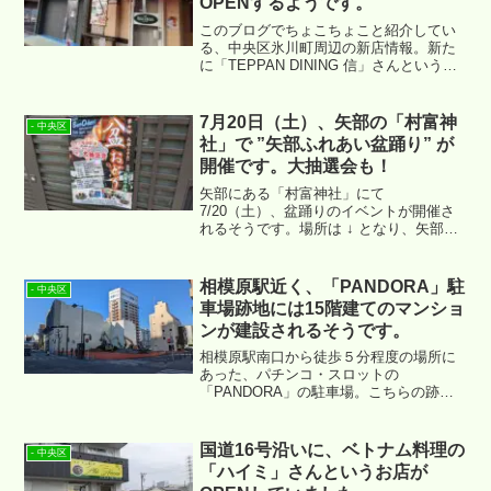
OPENするようです。
このブログでちょこちょこと紹介してい
る、中央区氷川町周辺の新店情報。新た
に「TEPPAN DINING 信」さんというお
店がOPENするようですので、ご紹介い
たします。場所は ↓ です。
7月20日（土）、矢部の「村富神
- 中央区
社」で ”矢部ふれあい盆踊り” が
開催です。大抽選会も！
矢部にある「村富神社」にて
7/20（土）、盆踊りのイベントが開催さ
れるそうです。場所は ↓ となり、矢部駅
から徒歩７分程度の場所になります。
相模原駅近く、「PANDORA」駐
- 中央区
車場跡地には15階建てのマンショ
ンが建設されるそうです。
相模原駅南口から徒歩５分程度の場所に
あった、パチンコ・スロットの
「PANDORA」の駐車場。こちらの跡地
にマンションができるようです。場所は
↓ になります。
国道16号沿いに、ベトナム料理の
- 中央区
「ハイミ」さんというお店が