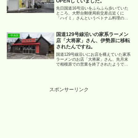
OPENしていました。
先日国道16号沿いをふらふら歩いていた
ところ、大野台郵便局前交差点近くに
「ハイミ」さんというベトナム料理のお
店がOPENしていることに気がつきまし
た。場所は ↓ になります。古淵～淵野辺
のエリアになりますね。
国道129号線沿いの家系ラーメン
- 中央区
店「大将家」さん、伊勢原に移転
されたんですね。
国道129号線沿いにお店を構えていた家系
ラーメンのお店「大将家」さん、先月末
で相模原での営業を終了されたようで
す。今までの営業場所は ↓ あたりになり
ます。
スポンサーリンク