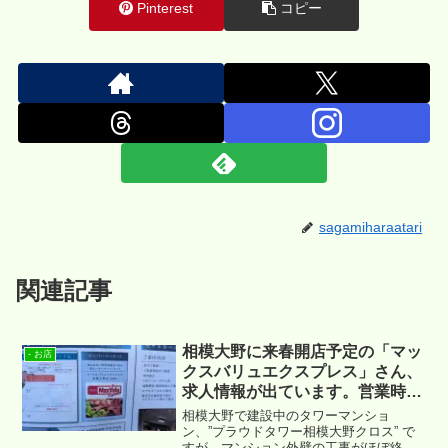
Pinterest
コピー
sagamiharaatari
関連記事
相模大野に来春開店予定の「マッ
- お店
クスバリュエクスプレス」さん、
求人情報が出ています。営業時間
は24時まで。
相模大野で建設中のタワーマンショ
ン、”プラウドタワー相模大野クロス” で
すが、マンション外壁の工事がほぼ終わ