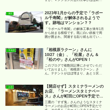
った様子ですね。同地1階に進出予定とな
っている 仮称）「マックスバリュエクス
プレス」相模大野店さんですが、同マン
2023年1月からの予定で「ラポー
- 南区
ションのパンフレットでは2026年1月～
ル千寿閣」が解体されるようで
でOPEN予定という告知となっていま
す。跡地はマンション？？
す。
「ラポール千寿閣」の解体工事が来年1月
から始まる模様です。既に白い鉄板で周
囲が囲まれ、関連する貼り紙も出ていま
したので、ご紹介させていただきます。
「相模原ラクーン」さんに
- 中央区
10/27（金）、「松屋」さん ＆
「松のや」さんがOPEN！
このブログで複数回記事にさせていただ
いておりました「相模原ラクーン」さ
ん。テナントがほぼ埋まり、あと１区画
となっていた場所に「松屋」さんと「松
のや」さんがOPENするようです。
【開店せず】スタミナラーメンの
- お店
お店、「ラーメンスタミナベー
ス」さんが町田にOPEN予定で
す。
三鷹の「すず鬼」さんのようなスタミナ
ラーメンのお店が町田にOPEN予定だで
す。その名も「ラーメンスタミナベース