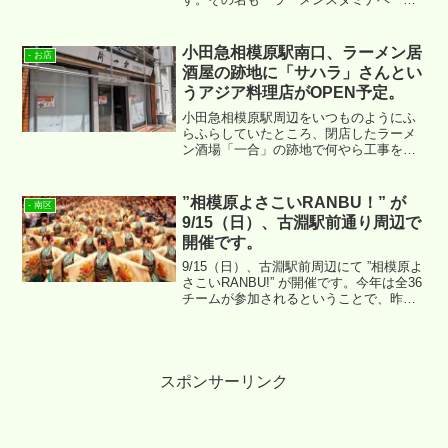
町田」さん。場所は ↓ あたりになりま
す。
小田急相模原駅南口、ラーメン居
- お店
酒屋の跡地に「サハラ」さんとい
うアジア料理店がOPEN予定。
小田急相模原駅周辺をいつものようにふ
らふらしていたところ、閉店したラーメ
ン酒場「一合」の跡地で何やら工事をし
ている様子が確認できました。場所は ↓
になります。
”相模原よさこいRANBU！” が
- 南区
9/15（日）、古淵駅前通り周辺で
開催です。
9/15（日）、古淵駅前周辺にて ”相模原よ
さこいRANBU!” が開催です。今年は全36
チームが参加されるということで、昨年
以上の盛り上がりが期待できそうです。
イベント概要は以下となります。
スポンサーリンク