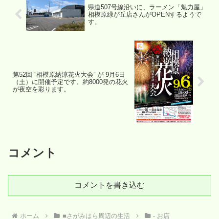
県道507号線沿いに、ラーメン「魁力屋」
相模原緑が丘店さんがOPENするようで
す。
第52回 ”相模原納涼花火大会” が 9月6日
（土）に開催予定です。約8000発の花火
が夜空を彩ります。
コメント
コメントを書き込む
ホーム
■さがみはら周辺の生活
- お店