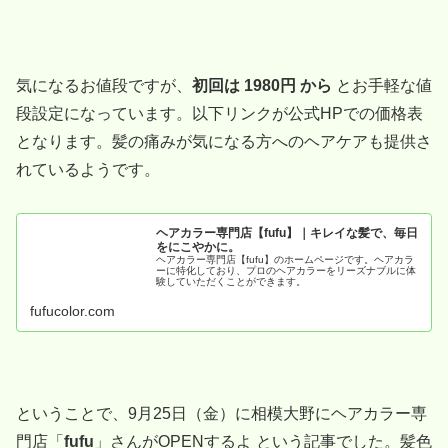
気になるお値段ですが、
初回は 1980円 から
とお手軽な値
段設定になっています。以下リンクが公式HPでの価格表
となります。髪の痛みが気になる方へのヘアケアも提供さ
れているようです。
ヘアカラー専門店【fufu】｜キレイな髪で、毎日
をにこやかに。
ヘアカラー専門店【fufu】のホームページです。ヘアカラ
ーに特化しており、プロのヘアカラーをリーズナブルに体
験していただくことができます。
fufucolor.com
ということで、9月25日（金）に相模大野にヘアカラー専
門店「
fufu
」さんがOPENするよ という記事でした。髪色