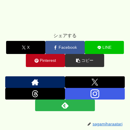
シェアする
X
Facebook
LINE
Pinterest
コピー
sagamiharaatari