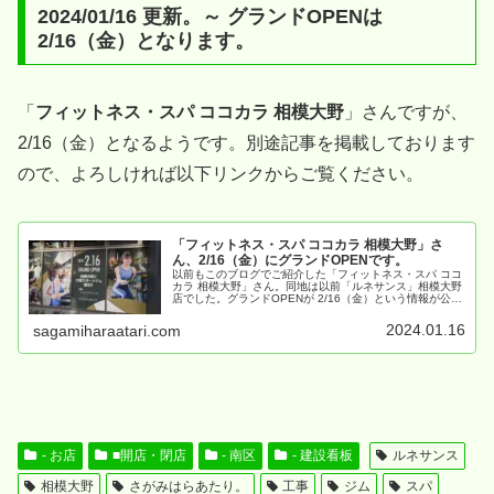
2024/01/16 更新。～ グランドOPENは
2/16（金）となります。
「
フィットネス・スパ ココカラ 相模大野
」さんですが、
2/16（金）となるようです。別途記事を掲載しております
ので、よろしければ以下リンクからご覧ください。
「フィットネス・スパ ココカラ 相模大野」さ
ん、2/16（金）にグランドOPENです。
以前もこのブログでご紹介した「フィットネス・スパ ココ
カラ 相模大野」さん。同地は以前「ルネサンス」相模大野
店でした。グランドOPENが 2/16（金）という情報が公開
され、各種告知も目にすることが多くなってきましたの
で、現地の情報と合わせご紹介させていただきます。
2024.01.16
sagamiharaatari.com
- お店
■開店・閉店
- 南区
- 建設看板
ルネサンス
相模大野
さがみはらあたり。
工事
ジム
スパ