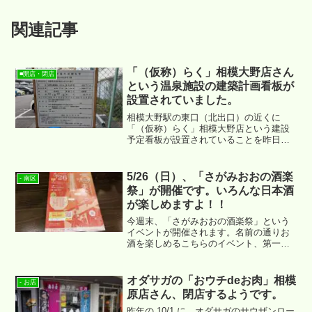
関連記事
「（仮称）らく」相模大野店さん
■開店・閉店
という温泉施設の建築計画看板が
設置されていました。
相模大野駅の東口（北出口）の近くに
「（仮称）らく」相模大野店という建設
予定看板が設置されていることを昨日確
認いたしました。↓ あたりになります。
5/26（日）、「さがみおおの酒楽
- 南区
祭」が開催です。いろんな日本酒
が楽しめますよ！！
今週末、「さがみおおの酒楽祭」という
イベントが開催されます。名前の通りお
酒を楽しめるこちらのイベント、第一回
目となる今回は日本各地のいろんな日本
酒がフィーチャーされています。
オダサガの「おウチdeお肉」相模
- お店
原店さん、閉店するようです。
昨年の 10/1 に、オダサガのサウザンロー