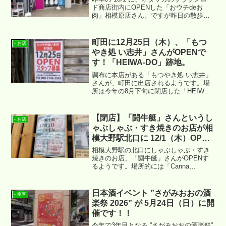
ド商店街内にOPENした「おウチdeお
肉」相模原店さん。ですが昨日の散歩の
際、店頭に ”閉店セール” の紙が貼られて
いるのを確認いたしました。
町田に12月25日（木）、「もつ
- お店
やき処 い志井」さんがOPENで
す！「HEIWA-DO」跡地。
調布に本店がある「もつやき処 い志井」
さんが、町田に出店されるようです。場
所は今年の8月下旬に閉店した「HEIWA-
DO」跡地になります。
【閉店】「闘牛艇」さんというし
- お店
ゃぶしゃぶ・すき焼きのお店が相
模大野駅北口に 12/1（木）OPEN
予定。
相模大野駅の北口にしゃぶしゃぶ・すき
焼きのお店、「闘牛艇」さんがOPENす
るようです。場所的には「Canna
BBQ」・「串揚げDip’s Canna」が出店し
ていた跡地となります。
日本酒イベント ”さがみおおの酒
- 南区
楽祭 2026” が 5月24日（日）に開
催です！！
今年で3年目となる ”さがみおおの酒楽祭”