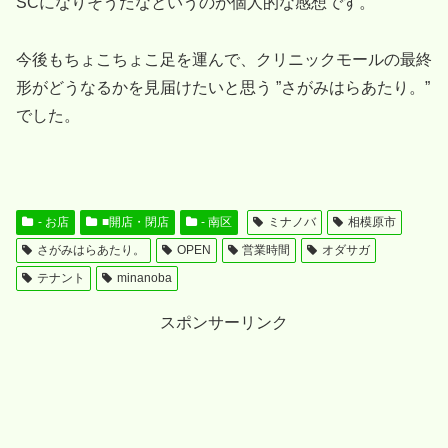
SCになりそうだなというのが個人的な感想です。
今後もちょこちょこ足を運んで、クリニックモールの最終
形がどうなるかを見届けたいと思う ”さがみはらあたり。”
でした。
- お店
■開店・閉店
- 南区
ミナノバ
相模原市
さがみはらあたり。
OPEN
営業時間
オダサガ
テナント
minanoba
スポンサーリンク