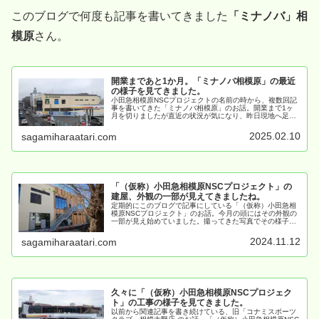
このブログで何度も記事を書いてきました
「ミナノバ」相
模原
さん。
開業まであと1か月。「ミナノバ相模原」の最近
の様子を見てきました。
小田急相模原NSCプロジェクトの名前の時から、複数回記
事を書いてきた「ミナノバ相模原」のお話。開業まで1ヶ
月を切りましたが直近の状況が気になり、昨日現地へ足を
運んでまいりました。
2025.02.10
sagamiharaatari.com
「（仮称）小田急相模原NSCプロジェクト」の
建屋、外観の一部が見えてきましたね。
定期的にこのブログで記事にしている「（仮称）小田急相
模原NSCプロジェクト」のお話。今月の頭にはその外観の
一部が見え始めていました。撮ってきた写真でその様子を
ご紹介させていただきます。
2024.11.12
sagamiharaatari.com
久々に「（仮称）小田急相模原NSCプロジェク
ト」の工事の様子を見てきました。
以前から関連記事を書き続けている、旧「コナミスポーツ