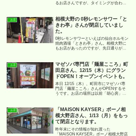
るお店さんですが、タイミングが合わず
まだ食べたことがない次第です。場所は
↓ になります。
相模大野の 0秒レモンサワー「と
- お店
きわ亭」さんが閉店していまし
た。
0秒レモンサワーといえばの仙台ホルモン
焼肉酒場「ときわ亭」さん。相模大野に
もお店があったのですが、先日通りがか
った際に閉店していることを確認いたし
ました。場所は ↓ です。
マゼソバ専門店「麺屋こころ」町
- お店
田店さん、12/15（木）にグラン
ドOPEN！オープンイベントも。
本日 12/15（木）、町田市にマゼソバ専
門店「麺屋こころ」さんがOPENするそ
うです。お店の場所は以前「胡心房」さ
んというラーメン店さんがあった跡地に
なります。
「MAISON KAYSER」ボーノ相
- お店
模大野店さん、1/13（月）をもっ
て閉店となります。
昨年末にその情報が知れ渡った
「MAISON KAYSER」ボーノ相模大野店