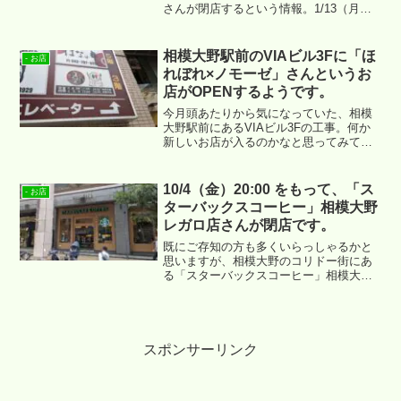
さんが閉店するという情報。1/13（月）
をもって、その営業に幕を閉じることと
なります。
相模大野駅前のVIAビル3Fに「ほ
- お店
れぼれ×ノモーゼ」さんというお
店がOPENするようです。
今月頭あたりから気になっていた、相模
大野駅前にあるVIAビル3Fの工事。何か
新しいお店が入るのかなと思ってみてお
りました。場所は ↓ あたりになります。
10/4（金）20:00 をもって、「ス
- お店
ターバックスコーヒー」相模大野
レガロ店さんが閉店です。
既にご存知の方も多くいらっしゃるかと
思いますが、相模大野のコリドー街にあ
る「スターバックスコーヒー」相模大野
レガロ店さんが閉店されます。
スポンサーリンク