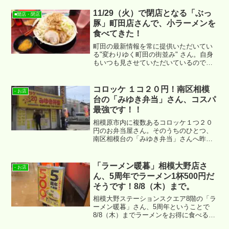
11/29（火）で閉店となる「ぶっ
■開店・閉店
豚」町田店さんで、小ラーメンを
食べてきた！
町田の最新情報を常に提供いただいてい
る"変わりゆく町田の街並み" さん。自身
もいつも見させていただいているのです
が、二郎系のラーメンのお店「ぶっ豚」
町田店さんが間もなく閉店するとのこ
と！閉店は悲しすぎる。。。ということ
コロッケ １コ２０円！南区相模
- お店
で、昨日食べに行ってまいりました。
台の「みゆき弁当」さん、コスパ
最強です！！
相模原市内に複数あるコロッケ１つ２０
円のお弁当屋さん。そのうちのひとつ、
南区相模台の「みゆき弁当」さんへ昨日
行ってまいりました！さっそく現地の様
子と食べてる様子を写真でご紹介です！
「ラーメン暖暮」相模大野店さ
- お店
ん、5周年でラーメン1杯500円だ
そうです！8/8（木）まで。
相模大野ステーションスクエア8階の「ラ
ーメン暖暮」さん、5周年ということで
8/8（木）までラーメンをお得に食べるこ
とができるキャンペーンを実施中です。