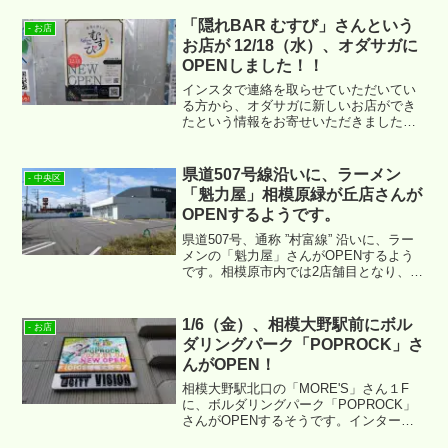
「隠れBAR むすび」さんという
- お店
お店が 12/18（水）、オダサガに
OPENしました！！
インスタで連絡を取らせていただいてい
る方から、オダサガに新しいお店ができ
たという情報をお寄せいただきました。
その名も「隠れBAR むすび」さん。（情
報提供、ありがとうございます！）場所
は ↓ になります。
県道507号線沿いに、ラーメン
- 中央区
「魁力屋」相模原緑が丘店さんが
OPENするようです。
県道507号、通称 ”村富線” 沿いに、ラー
メンの「魁力屋」さんがOPENするよう
です。相模原市内では2店舗目となり、場
所は ↓ あたりになります。
1/6（金）、相模大野駅前にボル
- お店
ダリングパーク「POPROCK」さ
んがOPEN！
相模大野駅北口の「MORE'S」さん１F
に、ボルダリングパーク「POPROCK」
さんがOPENするそうです。インターネ
ットカフェ「DiCE」さん内の施設とな