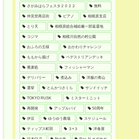
さがみはらフェスタ２０２２
無料
仲見世商店街
ピアノ
相模原支店
とり天
相模原総合補給廠一部返還地
コジマ
相模川自然の村公園
おふろの王様
おかわりチャレンジ
ももから揚げ
ペデストリアンデッキ
蕎麦処
フィッシャーマン
デリバリー
煮込み
洋服の青山
選挙
とんかつさくら
サンドイッチ
TOKYO RUSK
ミスターミニット
再開発
アップルパイ
50周年
伊豆
ゆうゆう農場
スケジュール
ティップス町田
３×３
洋食屋
日本GLP
秋の市
Rac-Al オダサガ