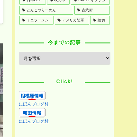
とんこつらーめん
古武術
ミニラーメン
アメリカ陸軍
踏切
今までの記事
Click!
にほんブログ村
にほんブログ村