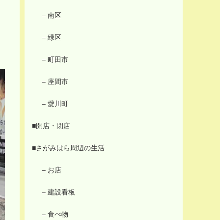
– 南区
– 緑区
– 町田市
– 座間市
– 愛川町
■開店・閉店
■さがみはら周辺の生活
– お店
– 建設看板
– 食べ物