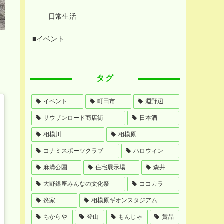
– 日常生活
■イベント
売
タグ
イベント
町田市
淵野辺
サウザンロード商店街
日本酒
相模川
相模原
コナミスポーツクラブ
ハロウィン
麻溝公園
住宅展示場
森井
大野銀座みんなの文化祭
ココカラ
炎家
相模原ギオンスタジアム
ちからや
登山
もんじゃ
賞品