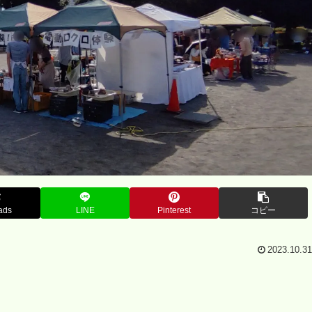
ads
LINE
Pinterest
コピー
2023.10.31