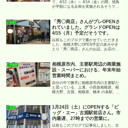
て、4/12（水）～ 4/14（金）の間、焼鳥
が半額になる企画を実施されるそうで
す。お店の場所は ↓ です。
「秀〇商店」さんがプレOPENさ
- お店
れていました。グランドOPENは
4/15（月）予定だそうです。
以前もこのブログで書かせていただきま
した、相模大野にOPEN予定の炭火やき
とり「秀〇商店」さんのお話。お店の外
装も整ってきたなぁとはた目から見てい
たのですが、昨日まで招待制のプレ
OPENをされていました。店舗の外観に
相模原市内、主要駅周辺の商業施
- 中央区
てその様子をご紹介させていただきま
設・スーパーにおける、年末年始
す。
営業時間まとめ。
自分の中で勝手に相模原市内の主要駅だ
と思っている、上溝、小田急相模原、相
模大野、古淵、相模原、橋本 の各駅。こ
の駅周辺の商業施設やスーパーなどの年
末年始の営業時間をまとめてみたいと思
います。
1月24日（土）にOPENする「ビ
- お店
ッグ・エー」古淵駅前店さん。市
内最遅、27時までの営業に。
以前もこのブログで記事化しました、古