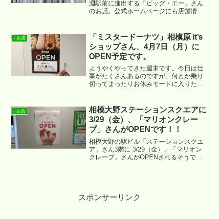
淵駅前に進出する「ビッグ・エー」さん
のお話。公式ホームページにも店舗情報
が掲載され、営業時間が 4:15 ～ 27:00 に
なることが確認できます。相模原市内で
は最遅の営業時間です。
「ミスタードーナツ」相模原 it’s
- お店
ショップさん、4月7日（月）に
OPEN予定です。
ようやくやってきた週末です。今日は仕
事がたくさんあるのですが、何とか乗り
切ってまったりお休みモードに入りたい
と思う ”さがみはらあたり。” です。
相模大野ステーションスクエアに
- お店
3/29（金）、「マリオンクレー
プ」さんがOPENです！！
相模大野の駅ビル「ステーションスクエ
ア」さん3階に 3/29（金）、「マリオン
クレープ」さんがOPENされるそうで
す。↓ のようなポスターが貼り出されて
いました。
スポンサーリンク