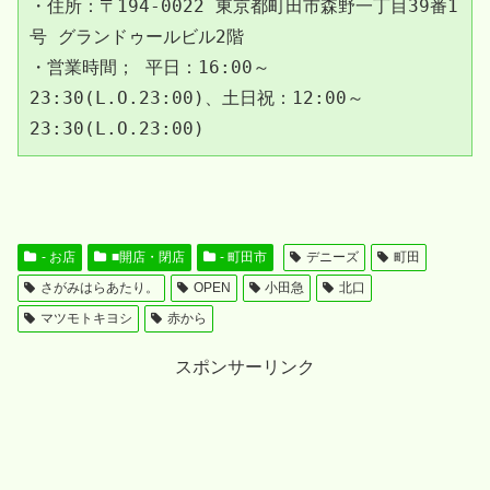
・住所：〒194-0022 東京都町田市森野一丁目39番1
号 グランドゥールビル2階
・営業時間； 平日：16:00～
23:30(L.O.23:00)、土日祝：12:00～
23:30(L.O.23:00)
- お店
■開店・閉店
- 町田市
デニーズ
町田
さがみはらあたり。
OPEN
小田急
北口
マツモトキヨシ
赤から
スポンサーリンク