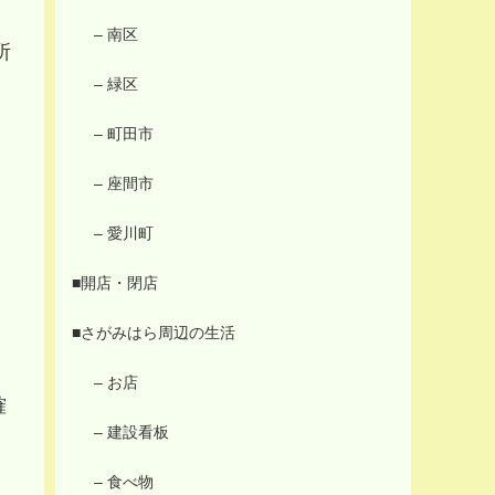
– 南区
所
– 緑区
– 町田市
– 座間市
– 愛川町
■開店・閉店
■さがみはら周辺の生活
– お店
確
– 建設看板
– 食べ物