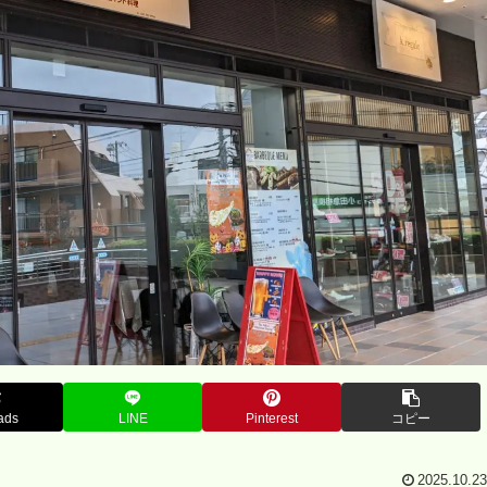
ads
LINE
Pinterest
コピー
2025.10.23