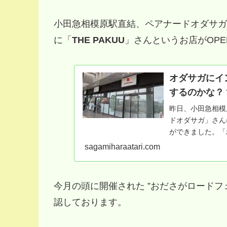
小田急相模原駅直結、ペアナードオダサガ2
に「
THE PAKUU
」さんというお店がOP
オダサガにイ
するのかな？
昨日、小田急相模
ドオダサガ」さん
ができました。「z
sagamiharaatari.com
今月の頭に開催された ”おださがロードフ
認しております。