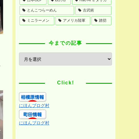
とんこつらーめん
古武術
ミニラーメン
アメリカ陸軍
踏切
今までの記事
料
Click!
にほんブログ村
にほんブログ村