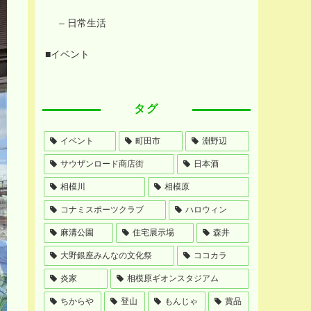
– 日常生活
■イベント
タグ
イベント
町田市
淵野辺
サウザンロード商店街
日本酒
相模川
相模原
コナミスポーツクラブ
ハロウィン
麻溝公園
住宅展示場
森井
大野銀座みんなの文化祭
ココカラ
炎家
相模原ギオンスタジアム
ちからや
登山
もんじゃ
賞品