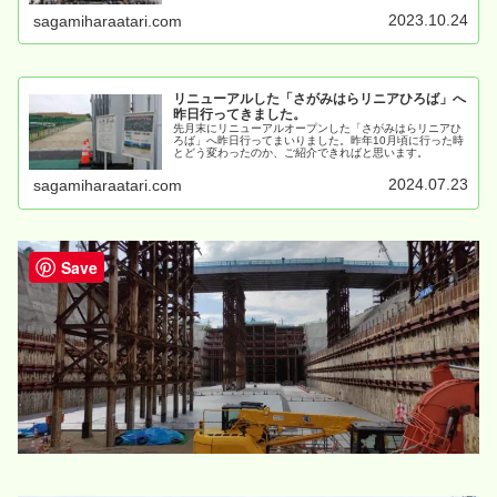
ができるイベントということで、写真を多数撮影。早速こ
の写真で、現地の様子をご紹介させていただきます。
2023.10.24
sagamiharaatari.com
リニューアルした「さがみはらリニアひろば」へ
昨日行ってきました。
先月末にリニューアルオープンした「さがみはらリニアひ
ろば」へ昨日行ってまいりました。昨年10月頃に行った時
とどう変わったのか、ご紹介できればと思います。
2024.07.23
sagamiharaatari.com
Save