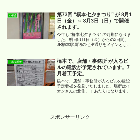
う変わったのか、ご紹介できればと思い
ます。
第73回 ”橋本七夕まつり” が 8月1
- 緑区
日（金）～ 8月3日（日）で開催
されます。
今年も ”橋本七夕まつり” の時期になりま
した。明日8月1日（金）からの3日間、
JR橋本駅周辺の七夕通りをメインとし
て、同イベントが開催されます。
橋本で、店舗・事務所 が入るビ
- 建設看板
ルの建設が予定されています。7
月着工予定。
橋本で、店舗・事務所が入るビルの建設
予定看板を発見いたしました。場所はイ
オンさんの北側、 ↓ あたりになります。
スポンサーリンク