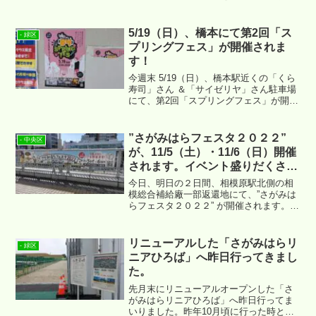
した。実際にどんな感じになっているの
か昨日現地へ行ってまいりましたので、
その時の写真でご紹介させていただけれ
5/19（日）、橋本にて第2回「ス
- 緑区
ばと思います。
プリングフェス」が開催されま
す！
今週末 5/19（日）、橋本駅近くの「くら
寿司」さん ＆「サイゼリヤ」さん駐車場
にて、第2回「スプリングフェス」が開催
されます。場所は ↓ あたりになります。
”さがみはらフェスタ２０２２”
- 中央区
が、11/5（土）・11/6（日）開催
されます。イベント盛りだくさ
ん！
今日、明日の２日間、相模原駅北側の相
模総合補給廠一部返還地にて、”さがみは
らフェスタ２０２２” が開催されます。名
前だけだと場所が少しわかりずらいです
が、↓ あたりになります。
リニューアルした「さがみはらリ
- 緑区
ニアひろば」へ昨日行ってきまし
た。
先月末にリニューアルオープンした「さ
がみはらリニアひろば」へ昨日行ってま
いりました。昨年10月頃に行った時とど